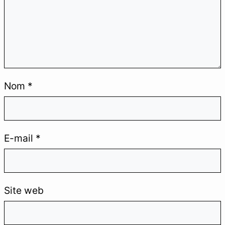
MINTAVOCADO
.
Créer, tester et automatiser pour
Nom
*
progresser sans perdre de temps et
devenir un professionnel augmenté.
#SEO
#Automation
#IA
E-mail
*
#Solopreneur
Site web
LE LABO
Rejoignez le Labo pour recevoir en priorité