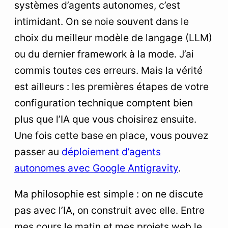
systèmes d’agents autonomes, c’est
1. Tailscale : votre réseau privé sécurisé
intimidant. On se noie souvent dans le
2. Termius : le contrôle total par-dessus le
réseau
choix du meilleur modèle de langage (LLM)
ou du dernier framework à la mode. J’ai
3. Tmux : la persistance de vos sessions
commis toutes ces erreurs. Mais la vérité
4. Un dépôt Git privé : la couche de mémoire
est ailleurs : les premières étapes de votre
5. L’automatisation par scripts dès le premier
configuration technique comptent bien
jour
plus que l’IA que vous choisirez ensuite.
4
Synthèse de la Stack Technique
Une fois cette base en place, vous pouvez
5
L’habitude clé : L’IA comme assistant technique
passer au
déploiement d’agents
autonomes avec Google Antigravity
.
6
FAQ : Questions fréquentes sur l’infrastructure
des agents IA
Ma philosophie est simple : on ne discute
pas avec l’IA, on construit avec elle. Entre
mes cours le matin et mes projets web le