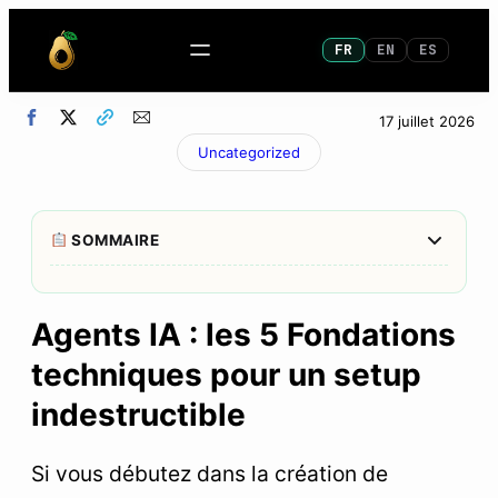
FR
EN
ES
17 juillet 2026
Uncategorized
Afficher/M
SOMMAIRE
1
TL;DR : ce que vous devez retenir pour votre
infrastructure
Agents IA : les 5 Fondations
techniques pour un setup
2
Pourquoi l’infrastructure technique prime sur le
choix de l’IA
indestructible
3
Classement : le top 5 des outils incontournables
de mon infrastructure
Si vous débutez dans la création de