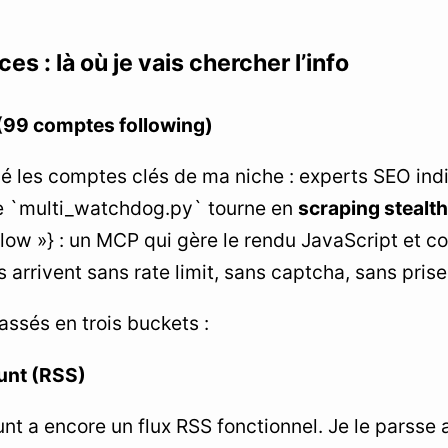
es : là où je vais chercher l’info
 (99 comptes following)
ifié les comptes clés de ma niche : experts SEO ind
Le `multi_watchdog.py` tourne en
scraping stealth
llow »} : un MCP qui gère le rendu JavaScript et co
s arrivent sans rate limit, sans captcha, sans prise
lassés en trois buckets :
unt (RSS)
nt a encore un flux RSS fonctionnel. Je le parss