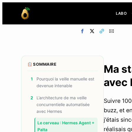
LABO
SOMMAIRE
Ma st
avec
1
Pourquoi la veille manuelle est
devenue intenable
2
L’architecture de ma veille
Suivre 100
concurrentielle automatisée
buzz, et e
avec Hermes
j’étais sin
Le cerveau : Hermes Agent +
réalisais q
Palta