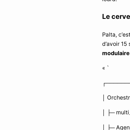
Le cerve
Palta, c’e
d’avoir 15 
modulaire
« `
┌──────
│ Orchestr
│ ├─ multi
│ ├─ Agent