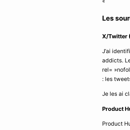
« `
Les sourc
X/Twitter
J’ai ident
addicts. 
rel= »nofo
: les tweet
Je les ai c
Product H
Product Hu