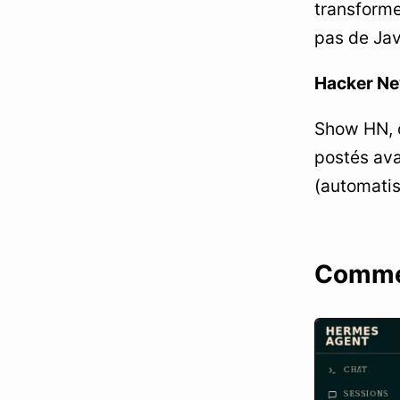
transforme
pas de Jav
Hacker N
Show HN, c
postés ava
(automatisa
Commen