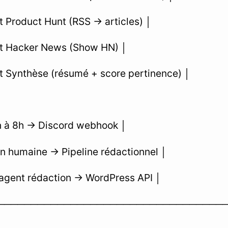
 Product Hunt (RSS → articles) │
t Hacker News (Show HN) │
 Synthèse (résumé + score pertinence) │
n à 8h → Discord webhook │
on humaine → Pipeline rédactionnel │
agent rédaction → WordPress API │
──────────────────────────────────