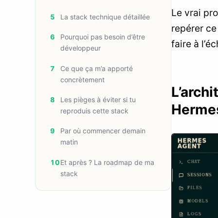
Le vrai pr
5
La stack technique détaillée
repérer ce
6
Pourquoi pas besoin d’être
faire à l’éc
développeur
7
Ce que ça m’a apporté
concrètement
L’archi
8
Les pièges à éviter si tu
Herme
reproduis cette stack
9
Par où commencer demain
matin
10
Et après ? La roadmap de ma
stack