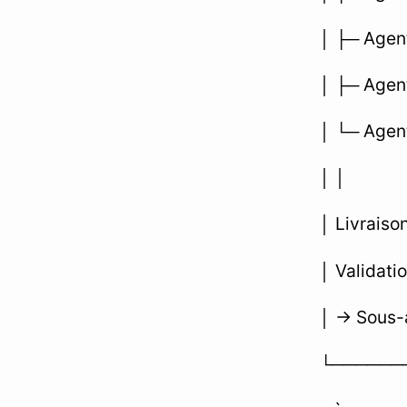
│ ├─ Agent
│ ├─ Agen
│ └─ Agent
│ │
│ Livraiso
│ Validati
│ → Sous-
└──────