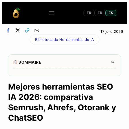
FR
EN
ES
17 julio 2026
Biblioteca de Herramientas de IA
Afficher/M
SOMMAIRE
1
El veredicto de un vistazo
Mejores herramientas SEO
2
Semrush: el generalista que apuesta por la IA
IA 2026: comparativa
3
Ahrefs: el índice que marca la diferencia
Semrush, Ahrefs, Otorank y
4
Otorank: el aspirante que lo automatiza todo
ChatSEO
5
ChatSEO: la brújula para el GEO