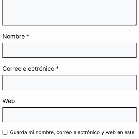
MINTAVOCADO
.
Crear, probar y automatizar para
Nombre
*
avanzar sin perder tiempo y convertirse
en un profesional aumentado.
#SEO
#Automation
#IA
Correo electrónico
*
#Solopreneur
Web
EL LABORATORIO
Únase al Laboratorio para recibir casos de
estudio reales, scripts de Python
Guarda mi nombre, correo electrónico y web en este
personalizados e instrucciones de IA