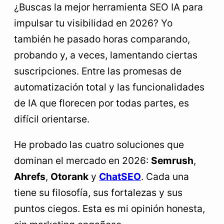
¿Buscas la mejor herramienta SEO IA para
FAQ: 5 preguntas frecuentes sobre
impulsar tu visibilidad en 2026? Yo
herramientas SEO IA en 2026
también he pasado horas comparando,
probando y, a veces, lamentando ciertas
suscripciones. Entre las promesas de
automatización total y las funcionalidades
de IA que florecen por todas partes, es
difícil orientarse.
He probado las cuatro soluciones que
dominan el mercado en 2026:
Semrush
,
Ahrefs
,
Otorank
y
ChatSEO
. Cada una
tiene su filosofía, sus fortalezas y sus
puntos ciegos. Esta es mi opinión honesta,