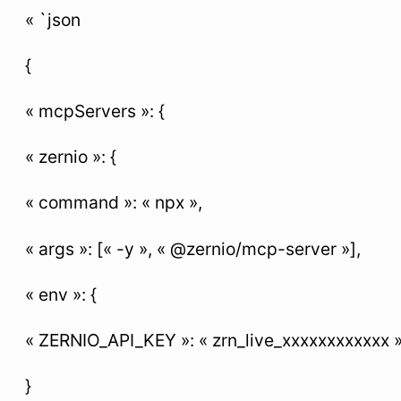
« `json
{
« mcpServers »: {
« zernio »: {
« command »: « npx »,
« args »: [« -y », « @zernio/mcp-server »],
« env »: {
« ZERNIO_API_KEY »: « zrn_live_xxxxxxxxxxxx 
}