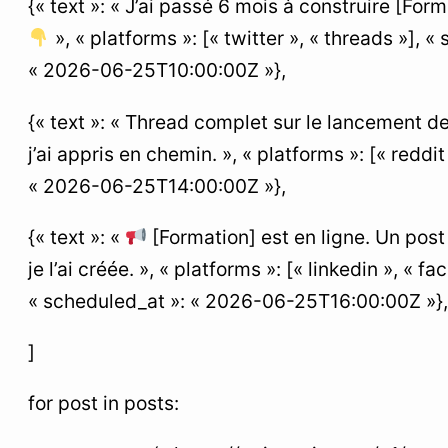
{« text »: « J’ai passé 6 mois à construire [For
», « platforms »: [« twitter », « threads »], «
« 2026-06-25T10:00:00Z »},
{« text »: « Thread complet sur le lancement d
j’ai appris en chemin. », « platforms »: [« reddi
« 2026-06-25T14:00:00Z »},
{« text »: «
[Formation] est en ligne. Un post
je l’ai créée. », « platforms »: [« linkedin », « f
« scheduled_at »: « 2026-06-25T16:00:00Z »},
]
for post in posts: