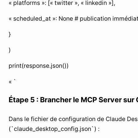
« platforms »: [« twitter », « linkedin »],
« scheduled_at »: None # publication immédia
}
)
print(response.json())
« `
Étape 5 : Brancher le MCP Server sur
Dans le fichier de configuration de Claude De
(`claude_desktop_config.json`) :