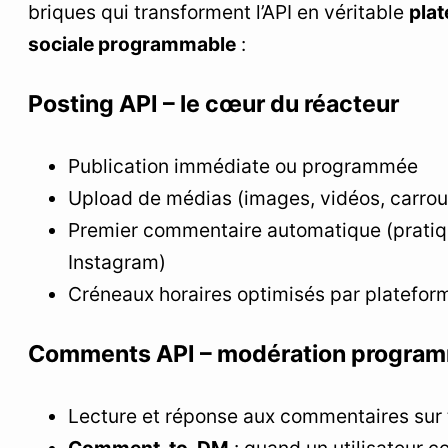
briques qui transforment l’API en véritable
plat
sociale programmable
:
Posting API – le cœur du réacteur
Publication immédiate ou programmée
Upload de médias (images, vidéos, carrou
Premier commentaire automatique (pratiq
Instagram)
Créneaux horaires optimisés par platefor
Comments API – modération progra
Lecture et réponse aux commentaires sur 
Comment-to-DM
: quand un utilisateur 