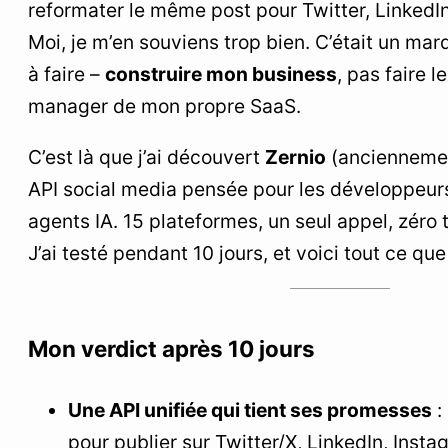
reformater le même post pour Twitter, LinkedIn
5
Setup : comment j’ai connecté Zernio en moins
Moi, je m’en souviens trop bien. C’était un mard
de 5 minutes
à faire –
construire mon business
, pas faire 
Étape 1 : Créer un compte
manager de mon propre SaaS.
Étape 2 : Récupérer la clé API
C’est là que j’ai découvert
Zernio
(anciennemen
Étape 3 : Connecter un compte social
API social media pensée pour les développeurs
Étape 4 : Premier post via l’API
agents IA. 15 plateformes, un seul appel, zéro 
Étape 5 : Brancher le MCP Server sur Claude
J’ai testé pendant 10 jours, et voici tout ce que
Desktop
6
Les fonctionnalités qui m’ont vraiment servi
Mon verdict après 10 jours
Posting API – le cœur du réacteur
Comments API – modération programmable
Une API unifiée qui tient ses promesses
:
Analytics API – data unifiée
pour publier sur Twitter/X, LinkedIn, Insta