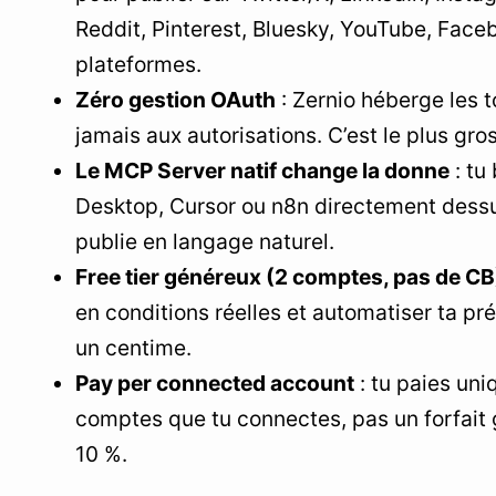
Messaging API – inbox unifié
Reddit, Pinterest, Bluesky, YouTube, Faceb
Ads API – publicités programmables
plateformes.
Zéro gestion OAuth
: Zernio héberge les 
7
Zernio vs Buffer vs Hootsuite : le tableau
comparatif
jamais aux autorisations. C’est le plus gro
Le MCP Server natif change la donne
: tu
8
Cas d’usage concrets pour le solopreneur
Desktop, Cursor ou n8n directement dessus
1. L’entonnoir de contenu automatisé
publie en langage naturel.
2. Le lancement de produit synchronisé
Free tier généreux (2 comptes, pas de CB
3. Le chatbot commercial cross-platform
en conditions réelles et automatiser ta p
un centime.
9
Le modèle économique : transparence et
scalabilité
Pay per connected account
: tu paies un
comptes que tu connectes, pas un forfait g
10
Ce que j’aurais aimé savoir avant de commencer
10 %.
11
Zernio et le programme d’affiliation