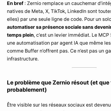
En bref
: Zernio remplace un cauchemar d’intég
12
FAQ : les questions que tout le monde se pose
natives de Meta, X, TikTok, LinkedIn sont tout
elles) par une seule ligne de code. Pour un sol
automatiser sa présence sociale sans deveni
temps plein
, c’est un levier immédiat. Le MCP 
une automatisation par agent IA que même les 
comme Buffer n’offrent pas. Ce n’est pas un ga
infrastructure.
Le problème que Zernio résout (et que 
probablement)
Être visible sur les réseaux sociaux est deven