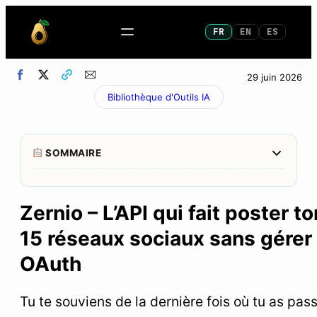
FR
EN
ES
29 juin 2026
Bibliothèque d'Outils IA
Afficher/M
SOMMAIRE
1
Mon verdict après 10 jours
Zernio – L’API qui fait poster t
2
Le problème que Zernio résout (et que tu vis
15 réseaux sociaux sans gérer
probablement)
OAuth
3
Ce qu’est Zernio – et ce qu’il n’est pas
4
Le MCP Server : ton agent IA devient community
Tu te souviens de la dernière fois où tu as pas
manager