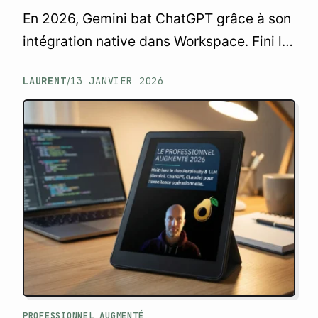
En 2026, Gemini bat ChatGPT grâce à son
intégration native dans Workspace. Fini le
copier-coller : l’IA devient un système
LAURENT
13 JANVIER 2026
/
d’exploitation qui supprime toute friction.
PROFESSIONNEL AUGMENTÉ