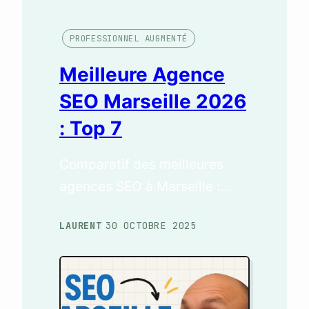
PROFESSIONNEL AUGMENTÉ
Meilleure Agence
SEO Marseille 2026
: Top 7
Comparatif des meilleures
agences SEO à Marseille :
services, budgets, GEO et
LAURENT
30 OCTOBRE 2025
/
freelances. Le guide pour
choisir le bon partenaire local.