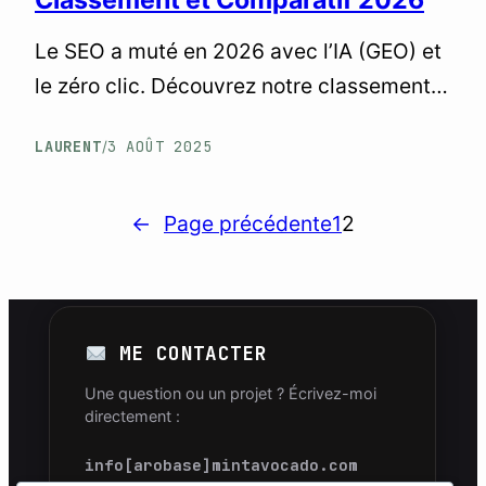
Classement et Comparatif 2026
Le SEO a muté en 2026 avec l’IA (GEO) et
LE LABO
le zéro clic. Découvrez notre classement
Rejoignez le Labo pour recevoir en priorité
impartial des 7 meilleures agences SEO
mes retours d’expérience réels, mes
LAURENT
3 AOÛT 2025
/
en France pour faire le bon choix et éviter
scripts Python et mes invites IA.
les pièges.
S’INSCRIRE GRATUITEMENT
←
Page précédente
1
2
ME CONTACTER
Une question ou un projet ? Écrivez-moi
directement :
info[arobase]mintavocado.com