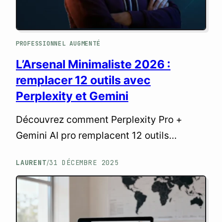
PROFESSIONNEL AUGMENTÉ
L’Arsenal Minimaliste 2026 :
remplacer 12 outils avec
Perplexity et Gemini
Découvrez comment Perplexity Pro +
Gemini AI pro remplacent 12 outils
(Midjourney, ChatGPT, Jasper, Gamma,
LAURENT
31 DÉCEMBRE 2025
/
Runway) et réduisent vos coûts de 450€ à
40€/mois sans perdre en productivité.