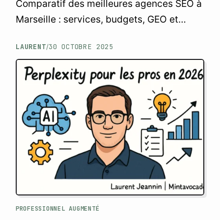
Comparatif des meilleures agences SEO à
Marseille : services, budgets, GEO et
freelances. Le guide pour choisir le bon
LAURENT
30 OCTOBRE 2025
/
partenaire local.
PROFESSIONNEL AUGMENTÉ