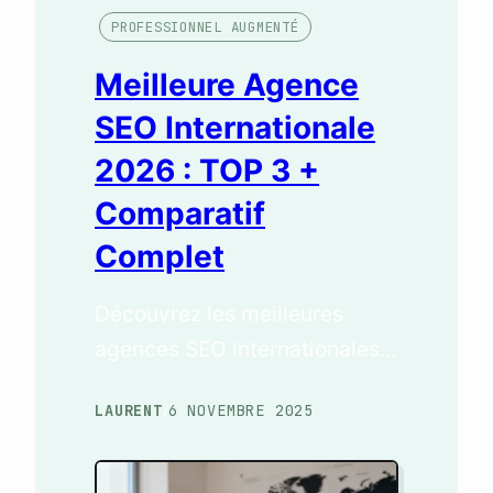
PROFESSIONNEL AUGMENTÉ
Meilleure Agence
SEO Internationale
2026 : TOP 3 +
Comparatif
Complet
Découvrez les meilleures
agences SEO internationales
en 2026 avec notre TOP 3 par
LAURENT
6 NOVEMBRE 2025
/
catégorie (SEO, GEO, régions).
Critères d’évaluation et
comparatif complet.