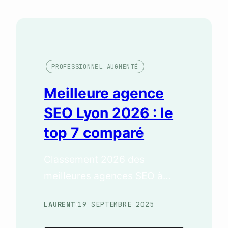
PROFESSIONNEL AUGMENTÉ
Meilleure agence
SEO Lyon 2026 : le
top 7 comparé
Classement 2026 des
meilleures agences SEO à
Lyon. Prix, spécialités,
LAURENT
19 SEPTEMBRE 2025
/
recommandation par profil.