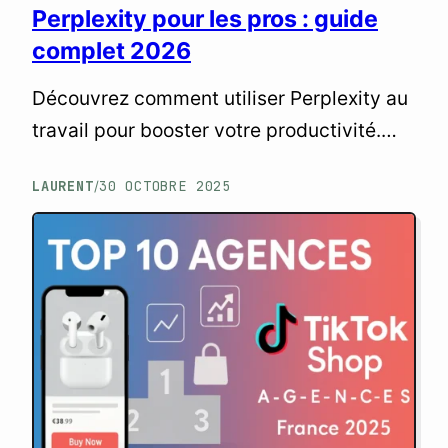
Perplexity pour les pros : guide
complet 2026
Découvrez comment utiliser Perplexity au
travail pour booster votre productivité.
Guide complet pour entrepreneurs web,
LAURENT
30 OCTOBRE 2025
/
agences et solopreneurs en 2025.