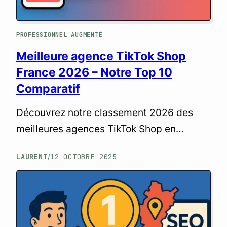
PROFESSIONNEL AUGMENTÉ
Meilleure agence TikTok Shop
France 2026 – Notre Top 10
Comparatif
Découvrez notre classement 2026 des
meilleures agences TikTok Shop en
France. Comparatif expert, tarifs, services
LAURENT
12 OCTOBRE 2025
/
et critères pour choisir votre partenaire e-
commerce.