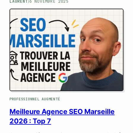
LAURENT
6 NOVEMBRE 2025
/
Critères d’évaluation et comparatif
complet.
PROFESSIONNEL AUGMENTÉ
Meilleure Agence SEO Marseille
2026 : Top 7