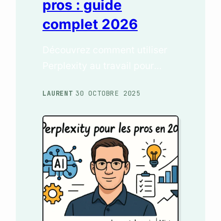
pros : guide
complet 2026
Découvrez comment utiliser
Perplexity au travail pour
booster votre productivité.
LAURENT
30 OCTOBRE 2025
/
Guide complet pour
entrepreneurs web, agences
et solopreneurs en 2025.