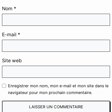
Nom
*
E-mail
*
MINTAVOCADO
.
Créer, tester et automatiser pour
progresser sans perdre de temps et
Site web
devenir un professionnel augmenté.
#SEO
#Automation
#IA
#Solopreneur
Enregistrer mon nom, mon e-mail et mon site dans le
navigateur pour mon prochain commentaire.
LE LABO