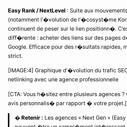
Easy Rank / NextLevel
: Suite aux mouvement
(notamment l’�volution de l’�cosyst�me Korle
continuent de peser sur le lien positionn�. C’
diff�rente : acheter des liens sur des pages
Google. Efficace pour des r�sultats rapides, 
strict.
[IMAGE:4] Graphique d’�volution du trafic SE
netlinking avec une agence professionnelle
[CTA: Vous h�sitez entre plusieurs agences ?
avis personnalis� par rapport � votre projet.]
� Retenir :
Les agences « Next Gen » (Easy
peuvent �tre un compl�ment int�ressant, 