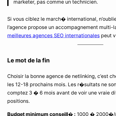
marketer, pas comme un technicien.
Si vous ciblez le march� international, n’oubli
l’agence propose un accompagnement multi-l
meilleures agences SEO internationales
peut v
Le mot de la fin
Choisir la bonne agence de netlinking, c’est ch
les 12-18 prochains mois. Les r�sultats ne so
comptez 3 � 6 mois avant de voir une vraie d
positions.
Budget minimum conseill� :
1000 � 2000�/m