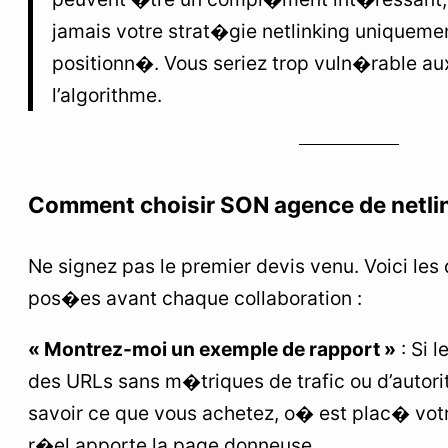
jamais votre strat�gie netlinking uniquemen
positionn�. Vous seriez trop vuln�rable aux
l’algorithme.
Comment choisir SON agence de netlin
Ne signez pas le premier devis venu. Voici les 
pos�es avant chaque collaboration :
« Montrez-moi un exemple de rapport »
: Si 
des URLs sans m�triques de trafic ou d’autori
savoir ce que vous achetez, o� est plac� votre 
r�el apporte la page donneuse.