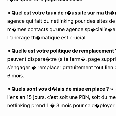
« Quel est votre taux de r�ussite sur ma th�
agence qui fait du netlinking pour des sites de
m�mes contacts qu’une agence sp�cialis�e d
L’ancrage th�matique est crucial.
« Quelle est votre politique de remplacement 
peuvent dispara�tre (site ferm�, page suppr
s’engager � remplacer gratuitement tout lien
6 mois.
« Quels sont vos d�lais de mise en place ? »
:
liens en 15 jours, c’est soit une PBN, soit du 
netlinking prend 1 � 3 mois pour se d�ployer 