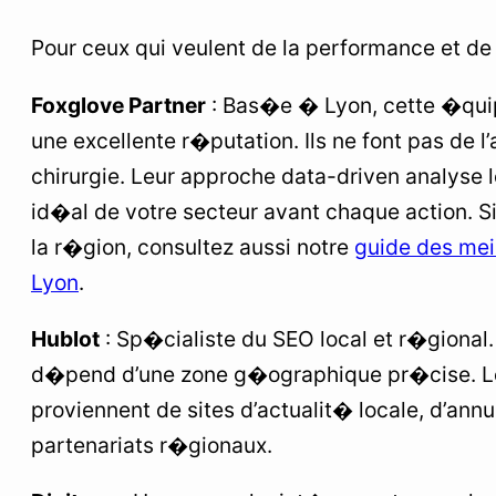
Pour ceux qui veulent de la performance et de 
Foxglove Partner
: Bas�e � Lyon, cette �quip
une excellente r�putation. Ils ne font pas de l’a
chirurgie. Leur approche data-driven analyse l
id�al de votre secteur avant chaque action. 
la r�gion, consultez aussi notre
guide des mei
Lyon
.
Hublot
: Sp�cialiste du SEO local et r�gional. 
d�pend d’une zone g�ographique pr�cise. Le
proviennent de sites d’actualit� locale, d’annu
partenariats r�gionaux.