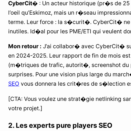
CyberCit�
: Un acteur historique (pr�s de 25
l’oeil qu’Eskimoz, mais un r�seau impressionn
terme. Leur force : la s�curit�. CyberCit� ne
inutiles. Id�al pour les PME/ETI qui veulent dor
Mon retour :
J’ai collabor� avec CyberCit� s
en 2024-2025. Leur rapport de fin de mois est l
(m�triques de trafic, autorit�, screenshot du
surprises. Pour une vision plus large du marc
SEO
vous donnera les crit�res de s�lection es
[CTA: Vous voulez une strat�gie netlinking sa
votre projet.]
2. Les experts pure players SEO