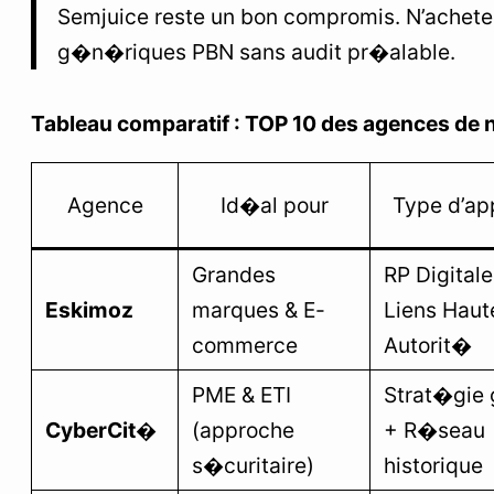
Semjuice reste un bon compromis. N’achete
g�n�riques PBN sans audit pr�alable.
Tableau comparatif : TOP 10 des agences de 
Agence
Id�al pour
Type d’ap
Grandes
RP Digitale
Eskimoz
marques & E-
Liens Haut
commerce
Autorit�
PME & ETI
Strat�gie 
CyberCit�
(approche
+ R�seau
s�curitaire)
historique