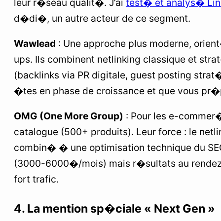
leur r�seau qualit�. J’ai
test� et analys� Li
d�di�, un autre acteur de ce segment.
Wawlead
: Une approche plus moderne, orient
ups. Ils combinent netlinking classique et st
(backlinks via PR digitale, guest posting strat
�tes en phase de croissance et que vous pr�
OMG (One More Group)
: Pour les e-commer�
catalogue (500+ produits). Leur force : le net
combin� � une optimisation technique du S
(3000-6000�/mois) mais r�sultats au rendez-
fort trafic.
4. La mention sp�ciale « Next Gen »