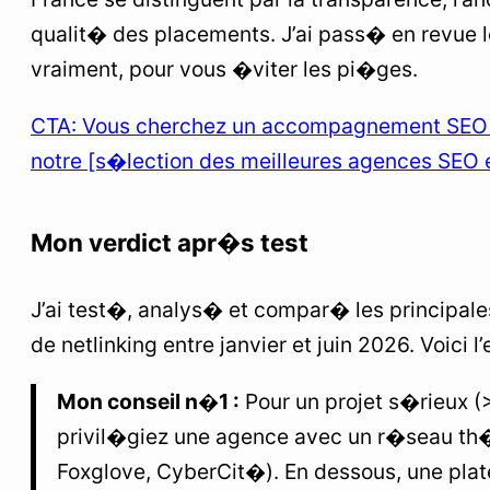
qualit� des placements. J’ai pass� en revue 
vraiment, pour vous �viter les pi�ges.
CTA: Vous cherchez un accompagnement SEO
notre [s�lection des meilleures agences SEO 
Mon verdict apr�s test
J’ai test�, analys� et compar� les principal
de netlinking entre janvier et juin 2026. Voici l’
Mon conseil n�1 :
Pour un projet s�rieux 
privil�giez une agence avec un r�seau th
Foxglove, CyberCit�). En dessous, une pl