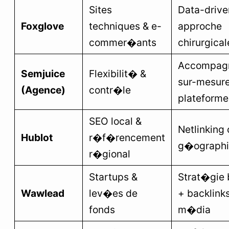
Sites
Data-drive
Foxglove
techniques & e-
approche
commer�ants
chirurgical
Accompag
Semjuice
Flexibilit� &
sur-mesur
(Agence)
contr�le
plateforme
SEO local &
Netlinking
Hublot
r�f�rencement
g�ographi
r�gional
Startups &
Strat�gie 
Wawlead
lev�es de
+ backlink
fonds
m�dia