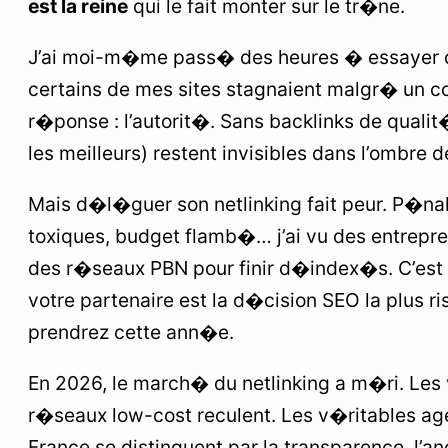
est la reine
qui le fait monter sur le tr�ne.
4. La mention sp�ciale « Next Gen »
J’ai moi-m�me pass� des heures � essayer 
3
Comment choisir SON agence de netlinking ?
certains de mes sites stagnaient malgr� un c
4
Le crit�re UX qui change tout
r�ponse : l’autorit�. Sans backlinks de quali
les meilleurs) restent invisibles dans l’ombre d
5
Le mot de la fin
6
FAQ : Vos questions sur les agences de
Mais d�l�guer son netlinking fait peur. P�nal
netlinking
toxiques, budget flamb�… j’ai vu des entrepr
des r�seaux PBN pour finir d�index�s. C’est 
votre partenaire est la d�cision SEO la plus 
prendrez cette ann�e.
En 2026, le march� du netlinking a m�ri. Les
r�seaux low-cost reculent. Les v�ritables ag
France se distinguent par la transparence, l’a