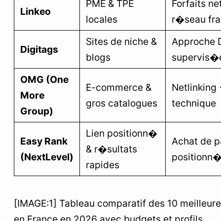
PME & TPE
Forfaits ne
Linkeo
locales
r�seau fr
Sites de niche &
Approche 
Digitags
blogs
supervis�
OMG (One
E-commerce &
Netlinking
More
gros catalogues
technique
Group)
Lien positionn�
Easy Rank
Achat de 
& r�sultats
(NextLevel)
positionn
rapides
[IMAGE:1] Tableau comparatif des 10 meilleure
en France en 2026 avec budgets et profils