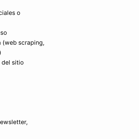
ciales o
eso
a (web scraping,
)
del sitio
newsletter,